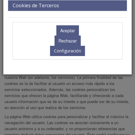
Cookies de Terceros
a) Utilización de cookies y Web bugs por la página Web.
b) Tipología, finalidad y funcionamiento de las cookies.
c) Cómo deshabilitar las cookies y los Web bugs en los principales
navegadores.
d) Qué ocurre si se deshabilitan las Cookies.
a) Utilización de cookies:
Configuración
La página Web utiliza cookies y otros mecanismos similares (en
adelante, cookies). Las cookies son ficheros enviados a un navegador
por medio de un servidor web para registrar las actividades del usuario
en una web determinada o en todas las webs, apps y/o servicios de
nuestra Web (en adelante, los servicios). La primera finalidad de las
cookies es la de facilitar al usuario un acceso más rápido a los
servicios seleccionados. Además, las cookies personalizan los
servicios que ofrecen la página Web, facilitando y ofreciendo a cada
usuario información que es de su interés o que puede ser de su interés,
en atención al uso que realiza de los servicios.
La página Web utiliza cookies para personalizar y facilitar al máximo la
navegación del usuario. Las cookies se asocian únicamente a un
usuario anónimo y a su ordenador, y no proporcionan referencias que
permitan deducir datos personales del usuario. Éste podrá configurar su