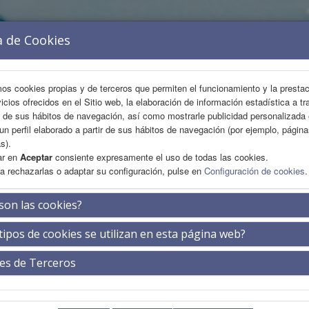
a de Cookies
mos cookies propias y de terceros que permiten el funcionamiento y la presta
vicios ofrecidos en el Sitio web, la elaboración de información estadística a tr
s de sus hábitos de navegación, así como mostrarle publicidad personalizada
un perfil elaborado a partir de sus hábitos de navegación (por ejemplo, págin
s).
ar en
Aceptar
consiente expresamente el uso de todas las cookies.
a rechazarlas o adaptar su configuración, pulse en
Configuración de cookies
.
INSCRIPCIÓN
ALOJAMIENTO
EXP. COMERCIAL
son las cookies?
tipos de cookies se utilizan en esta página web?
SFORMACIÓN EN DERMOFARMACIA: DEL CON
es de Terceros
Miércoles 29 de abril
09:45-10:30h.