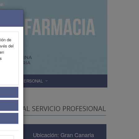
ción de
avés del
 en
as
ÁREA PERSONAL
SEJO AL SERVICIO PROFESIONAL
Ubicación: Gran Canaria