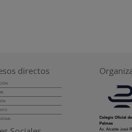
esos directos
Organiz
CIÓN
MA
IÓN
ENTO
Colegio Oficial d
RSONAL
Palmas
es Sociales
Av. Alcalde José R