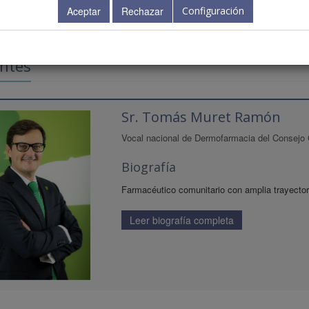
Configuración
ntes
Sr. Tomás Muret Ramón
Vocal nacional de Dermofarmacia del Consejo 
Biografía
Farmacéutico comunitario con amplia trayectori
Leer biografía completa