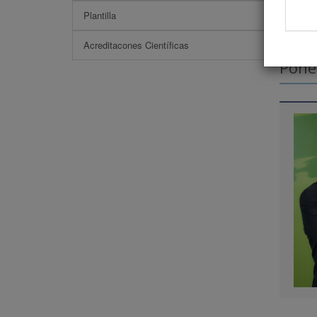
Plantilla
Acreditacones Científicas
Pone